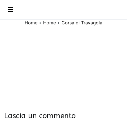
Vai
Corsa di Travagola
al
contenuto
Home
Home
Corsa di Travagola
Lascia un commento