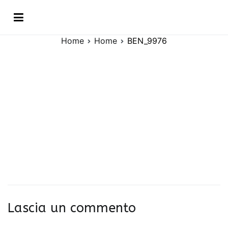
Vai
BEN_9976
al
contenuto
Home
Home
BEN_9976
Lascia un commento