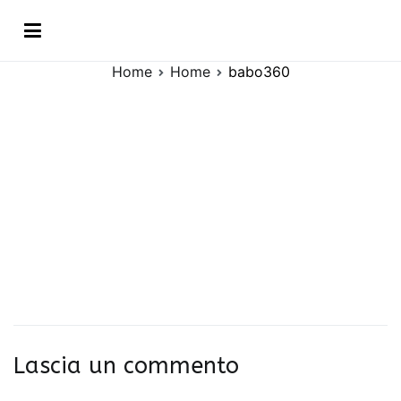
Vai
babo360
al
contenuto
Home
Home
babo360
Lascia un commento