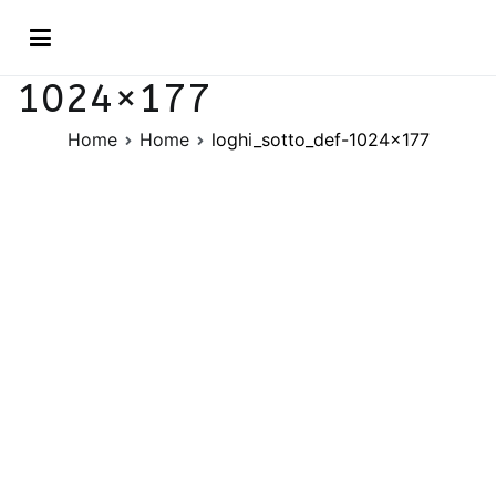
Vai
loghi_sotto_def-
al
contenuto
1024×177
Home
Home
loghi_sotto_def-1024×177