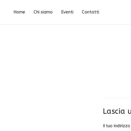
Vai
foto pedavena
al
Home
Chi siamo
Eventi
Contatti
contenuto
Lascia
Il tuo indirizz