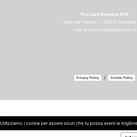
Pro Loco Rosolina APS
Viale del Popolo 1 - 45010 Rosolina
mail:
prolocorosolina@yahoo.it
/
Privacy Policy
Cookie Policy
Utilizziamo i cookie per essere sicuri che tu possa avere la migliore