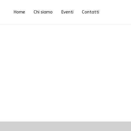
Vai
eventiped550
al
Home
Chi siamo
Eventi
Contatti
contenuto