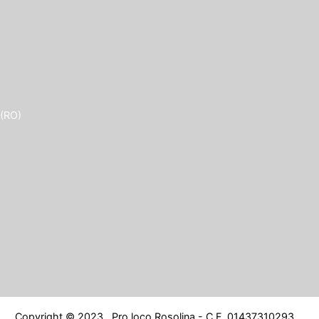
 (RO)
Copyright © 2023 . Pro loco Rosolina - C.F. 01437310293