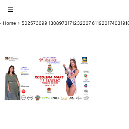
Vai
8973171232267_6119201
al
contenuto
Home
502573699_1308973171232267_61192017403191